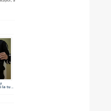
tăților, a
u
 la tu ..