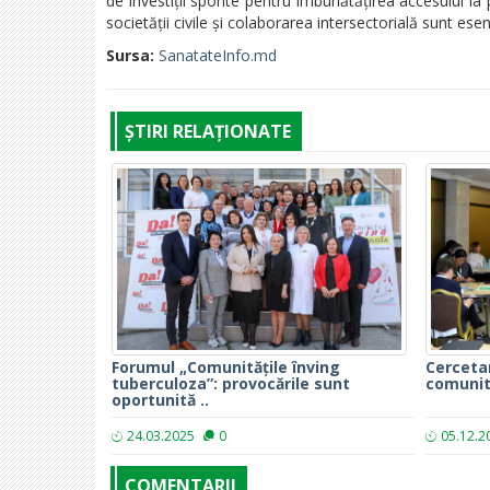
de investiții sporite pentru îmbunătățirea accesului la 
societății civile și colaborarea intersectorială sunt ese
Sursa:
SanatateInfo.md
ȘTIRI RELAȚIONATE
Forumul „Comunitățile înving
Cercetar
tuberculoza”: provocările sunt
comunita
oportunită ..
24.03.2025
0
05.12.2
COMENTARII