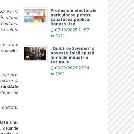
Promisiuni electorale
ză
. Există
periculoase pentru
În ultimii
sănătatea publică.
Calitatea
Renato Usa
si soluții
07/10/2025
11:57
3021
care o are
„Quit like Sweden” o
rsoanelor
poveste falsă spusă
lumii de industria
tutunului
08/02/2026
22:34
2991
îngrijire.
unicare și
sănătate
rtener de
 doctorul
atea unui
iu depinde