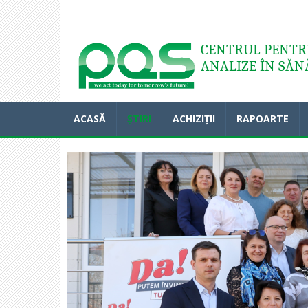
Acasă
CENTRUL PENTRU
ANALIZE ÎN SĂN
ACASĂ
ȘTIRI
ACHIZIȚII
RAPOARTE