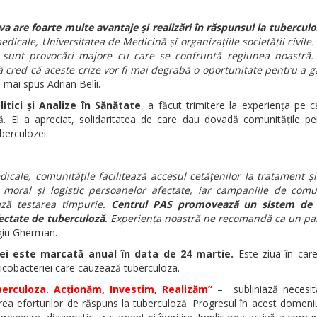
 are foarte multe avantaje și realizări în răspunsul la tuberculo
medicale, Universitatea de Medicină și organizațiile societății civile. 
a sunt provocări majore cu care se confruntă regiunea noastră. 
cred că aceste crize vor fi mai degrabă o oportunitate pentru a gă
 mai spus Adrian Belîi.
itici și Analize în Sănătate
, a făcut trimitere la experiența pe 
ă. El a apreciat, solidaritatea de care dau dovadă comunitățile pe
uberculozei.
dicale, comunitățile facilitează accesul cetățenilor la tratament și 
ijin moral și logistic persoanelor afectate, iar campaniile de com
ază testarea timpurie.
Centrul PAS promovează un sistem de 
fectate de tuberculoză
. Experiența noastră ne recomandă ca un pa
giu Gherman.
ei este marcată anual în data de 24 martie.
Este ziua în care
cobacteriei care cauzează tuberculoza.
erculoza. Acționăm, Investim, Realizăm”
– subliniază necesit
rea eforturilor de răspuns la tuberculoză. Progresul în acest domen