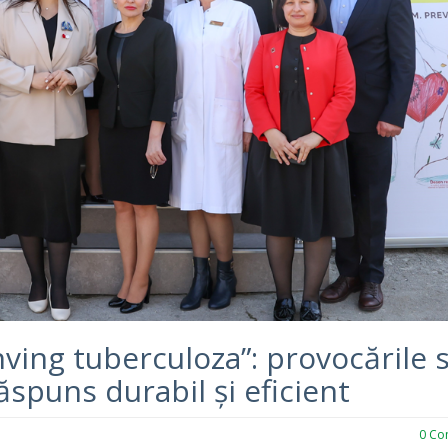
ving tuberculoza”: provocările 
spuns durabil și eficient
0
Com