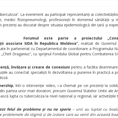
erculoza”. La eveniment au participat reprezentanți ai colectivitățilo
e, medici ftiziopneumologi, profesioniști în domeniul sănătății și
ei prezenți au discutat despre situația epidemiologică din țară și exper
Forumul este parte a proiectului „Conso
ății asociate SIDA în Republica Moldova”
, realizat de Guvernul 
ănătate în parteneriat cu Departamentul de coordonare a Programului N
 „Chiril Draganiuc”, cu sprijinul Fondului Global pentru Combaterea S
ență, învățare și creare de conexiuni
pentru a facilita diseminar
țiile au conectat specialiști în dezvoltarea și punerea în practică a pol
loză.
nership
, într-o intervenție video, i-a chemat pe cei prezenți la solid
ă din partea unor mari donatori, precum Guvernul Statelor Unite ale Am
că lupta cu tuberculoza la nivel național și regional, iar activitățile 
tot felul de probleme și nu ne sperie
– unii au luptat cu boala,
te problemele de stigmă și de izolare care au venit din această bo