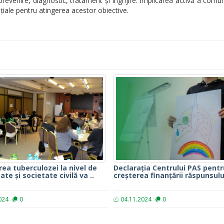
prevenire, diagnostic, tratament și îngrijire. Implicarea activă a comuni
nțiale pentru atingerea acestor obiective.
ea tuberculozei la nivel de
Declarația Centrului PAS pentr
te și societate civilă va ..
creșterea finanțării răspunsului
024
0
04.11.2024
0