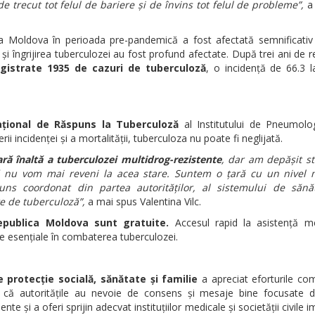
e trecut tot felul de bariere și de învins tot felul de probleme”,
a 
ca Moldova în perioada pre-pandemică a fost afectată semnificativ 
i îngrijirea tuberculozei au fost profund afectate. După trei ani de 
egistrate 1935 de cazuri de tuberculoză
, o incidență de 66.3 
ațional de Răspuns la Tuberculoză
al Institutului de Pneumolog
ii incidenței și a mortalității, tuberculoza nu poate fi neglijată.
ă înaltă a tuberculozei multidrog-rezistente
,
dar am depășit st
că nu vom mai reveni la acea stare. Suntem o țară cu un nivel
ns coordonat din partea autorităților, al sistemului de sănă
te de tuberculoză”,
a mai spus Valentina Vilc.
Republica Moldova sunt gratuite.
Accesul rapid la asistență me
e esențiale în combaterea tuberculozei.
 protecție socială, sănătate și familie
a apreciat eforturile com
at că autoritățile au nevoie de consens și mesaje bine focusate d
nte și a oferi sprijin adecvat instituțiilor medicale și societății civile i