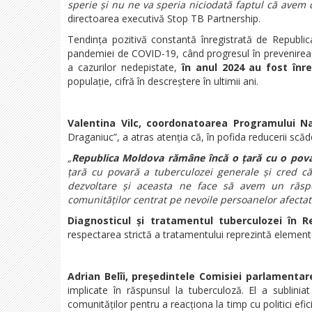
sperie și nu ne va speria niciodată faptul că avem d
directoarea executivă Stop TB Partnership.
Tendința pozitivă constantă înregistrată de Republi
pandemiei de COVID-19, când progresul în prevenirea ș
a cazurilor nedepistate,
în anul 2024 au fost înr
populație, cifră în descreștere în ultimii ani.
Valentina Vilc, coordonatoarea Programului N
Draganiuc”, a atras atenția că, în pofida reducerii scăder
„
Republica Moldova rămâne încă o țară cu o povar
țară cu povară a tuberculozei generale și cred 
dezvoltare și aceasta ne face să avem un răspu
comunităților centrat pe nevoile persoanelor afecta
Diagnosticul și tratamentul tuberculozei în 
respectarea strictă a tratamentului reprezintă element
Adrian Belîi, președintele Comisiei parlamentare
implicate în răspunsul la tuberculoză. El a sublini
comunităților pentru a reacționa la timp cu politici eficie