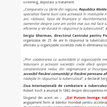
screening, depistare și tratament.
„Comparativ cu țările din regiune,
Republica Moldova
specialiști foarte buni care activează în instituțiile 
ani, războiul, lipsa de finanțare și dezinformare
oamenilor despre care am vorbit mai sus mă face să 
eficiente și de durată în răspunsul la tuberculoză”,
a
Sergiu Gherman, directorul Centrului pentru Pol
organizația de 25 de ani în răspunsul la tuberculoz
afectate și organizațiile societății civile în eliminarea t
„Prin colaborarea cu autoritățile și organizațiile me
Voluntarii și activiștii societății civile oferă spr
conștientizare reduc din stigmatizare și încuraje
accesibil fiecărei comunități și fiecărei persoane a
nădejde în răspunsul la tuberculoză”,
a declarat Ser
Ziua Internațională de combatere a tuberculoz
Robert Koch a anunțat în 1882 despre descoperirea mi
Sloganul din acest an –
„Da! Putem învinge tub
angajament ferm al liderilor mondiali pentru accelera