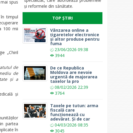
specializat, care abordează problemele
mai spus
și reformele din sănătate.
în timpul
TOP ȘTIRI
recuperare
la 100 mii
Vânzarea online a
țigaretelor electronice
și altor produse pentru
fuma
23/06/2026
09:38
ie „Chiril
3944
atutul de
De ce Republica
Moldova are nevoie
 mediu de
urgentă de majorarea
tate și a
taxelor la pro
08/02/2026
22:39
3764
dicală și
Taxele pe tutun: arma
fiscală care
funcționează cu
unităților
adevărat. Și de car
in partea
04/03/2026
08:35
mplicate în
3045