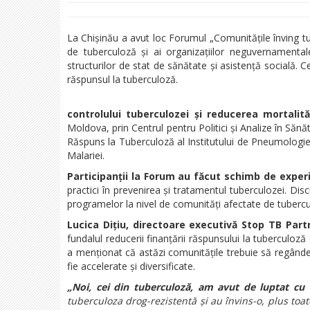
La Chișinău a avut loc Forumul „Comunitățile înving tub
de tuberculoză și ai organizațiilor neguvernamental
structurilor de stat de sănătate și asistență socială. C
răspunsul la tuberculoză.
controlului tuberculozei și reducerea mortalit
Moldova, prin Centrul pentru Politici și Analize în S
Răspuns la Tuberculoză al Institutului de Pneumologie
Malariei.
Participanții la Forum au făcut schimb de experi
practici în prevenirea și tratamentul tuberculozei. Discu
programelor la nivel de comunități afectate de tubercu
Lucica Dițiu, directoare executivă Stop TB Part
fundalul reducerii finanțării răspunsului la tuberculoz
a menționat că astăzi comunitățile trebuie să regândeas
fie accelerate și diversificate.
„Noi, cei din tuberculoză, am avut de luptat cu 
tuberculoza drog-rezistentă și au învins-o, plus toa