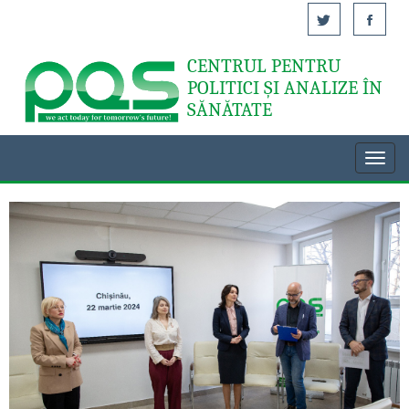
CENTRUL PENTRU
Acasă
POLITICI ȘI ANALIZE ÎN
SĂNĂTATE
Toggl
navig