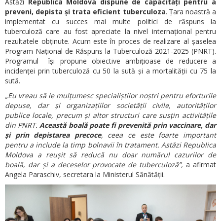
Astăzi
Republica Moldova dispune de capacități pentru a
preveni, depista și trata eficient tuberculoza
. Țara noastră a
implementat cu succes mai multe politici de răspuns la
tuberculoză care au fost apreciate la nivel internațional pentru
rezultatele obținute. Acum este în proces de realizare al șaselea
Program Național de Răspuns la Tuberculoză 2021-2025 (PNRT).
Programul își propune obiective ambițioase de reducere a
incidenței prin tuberculoză cu 50 la sută și a mortalității cu 75 la
sută.
„Eu vreau să le mulțumesc specialiștilor noștri pentru eforturile
depuse, dar și organizațiilor societății civile, autorităților
publice locale, precum și altor structuri care susțin activitățile
din PNRT.
Această boală poate fi prevenită prin vaccinare, dar
și prin depistarea precoce
, ceea ce este foarte important
pentru a include la timp bolnavii în tratament. Astăzi Republica
Moldova a reușit să reducă nu doar numărul cazurilor de
boală, dar și a deceselor provocate de tuberculoză”,
a afirmat
Angela Paraschiv, secretara la Ministerul Sănătății.