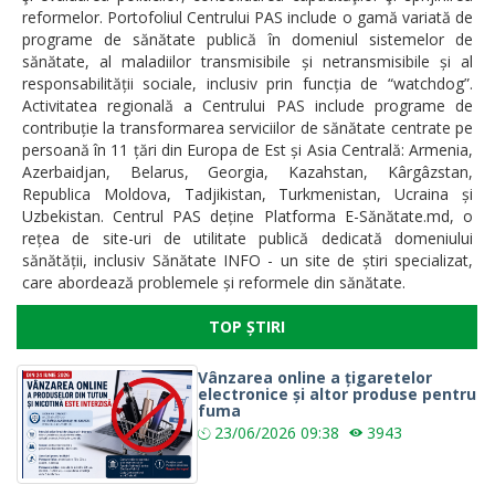
reformelor. Portofoliul Centrului PAS include o gamă variată de
programe de sănătate publică în domeniul sistemelor de
sănătate, al maladiilor transmisibile și netransmisibile și al
responsabilității sociale, inclusiv prin funcția de “watchdog”.
Activitatea regională a Centrului PAS include programe de
contribuție la transformarea serviciilor de sănătate centrate pe
persoană în 11 țări din Europa de Est și Asia Centrală: Armenia,
Azerbaidjan, Belarus, Georgia, Kazahstan, Kârgâzstan,
Republica Moldova, Tadjikistan, Turkmenistan, Ucraina și
Uzbekistan. Centrul PAS deține Platforma E-Sănătate.md, o
rețea de site-uri de utilitate publică dedicată domeniului
sănătății, inclusiv Sănătate INFO - un site de știri specializat,
care abordează problemele și reformele din sănătate.
TOP ȘTIRI
Vânzarea online a țigaretelor
electronice și altor produse pentru
fuma
23/06/2026
09:38
3943