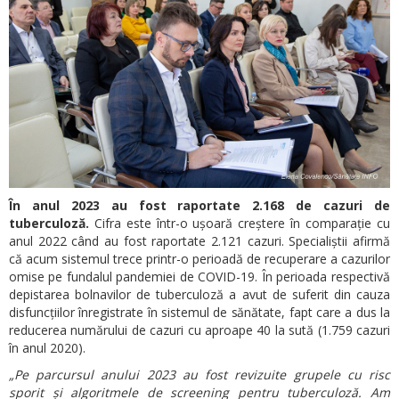
În anul 2023 au fost raportate 2.168 de cazuri de
tuberculoză.
Cifra este într-o ușoară creștere în comparație cu
anul 2022 când au fost raportate 2.121 cazuri. Specialiștii afirmă
că acum sistemul trece printr-o perioadă de recuperare a cazurilor
omise pe fundalul pandemiei de COVID-19. În perioada respectivă
depistarea bolnavilor de tuberculoză a avut de suferit din cauza
disfuncțiilor înregistrate în sistemul de sănătate, fapt care a dus la
reducerea numărului de cazuri cu aproape 40 la sută (1.759 cazuri
în anul 2020).
„Pe parcursul anului 2023 au fost revizuite grupele cu risc
sporit și algoritmele de screening pentru tuberculoză. Am