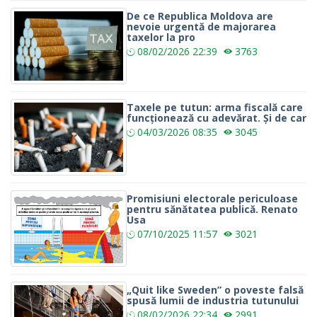
De ce Republica Moldova are
nevoie urgentă de majorarea
taxelor la pro
08/02/2026
22:39
3763
Taxele pe tutun: arma fiscală care
funcționează cu adevărat. Și de car
04/03/2026
08:35
3045
Promisiuni electorale periculoase
pentru sănătatea publică. Renato
Usa
07/10/2025
11:57
3021
„Quit like Sweden” o poveste falsă
spusă lumii de industria tutunului
08/02/2026
22:34
2991