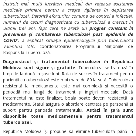
instruit mai mulți lucrători medicali din rețeaua asistenței
medicale primare pentru a crește vigilența în depistarea
tuberculozei. Datorită eforturilor comune de control a infecției,
numărul de cazuri diagnosticate cu tuberculoză a crescut în
ultimii trei ani, fapt care ne arată un
progres constant în
prevenirea și combaterea tuberculozei post epidemie de
COVID
”, a explicat situația epidemiologică prin tuberculoză
Valentina Vilc,
coordonatoarea Programului Naționale de
Răspuns la Tuberculoză.
Diagnosticul și tratamentul tuberculozei în Republica
Moldova sunt sigure și gratuite.
Tuberculoza se tratează în
timp de la două la șase luni. Rata de succes în tratament pentru
pacienții cu tuberculoză este mai mare de 80 la sută. Tuberculoza
rezistentă la medicamente este mai complexă și necesită o
perioadă mai lungă de tratament și îngrijiri medicale. Dacă
tratamentul nu este finalizat, boala poate deveni rezistentă la
medicamente. Statul asigură o abordare centrată pe persoană și
suport pentru perioada tratamentului.
Astăzi în țară sunt
disponibile toate medicamentele pentru tratamentul
tuberculozei.
Republica Moldova își propune să elimine tuberculoză până în