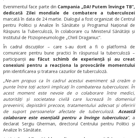
Evenimentul face parte din
Campania „DA! Putem învinge TB”,
dedicată Zilei mondiale de combatere a tuberculozei
marcată în data de 24 martie. Dialogul a fost organizat de Centrul
pentru Politici și Analize în Sănătate și Programul Național de
Răspuns la Tuberculoză, în colaborare cu Ministerul Sănătății și
Institutul de Ftiziopneumologie „Chiril Draganiuc”.
În cadrul discuțiilor – care s-au dorit a fi o platformă de
comunicare pentru bune practici în răspunsul la tuberculoză –
participanții
au făcut schimb de experiență și au creat
conexiuni pentru a reacționa la provocările momentului
prin identificarea și tratarea cazurilor de tuberculoză.
„Ne-am propus ca în cadrul acestui eveniment să creăm o
punte între toți actorii implicați în combaterea tuberculozei. În
acest moment este nevoie de o colaborare între medici,
autorități și societatea civilă care lucrează în domeniul
prevenirii, depistării precoce, tratamentului adecvat și oferirii
de suport persoanelor afectate de tuberculoză.
Această
colaborare este esențială pentru a învinge tuberculoza
”,
a
declarat Sergiu Gherman, directorul Centrului pentru Politici și
Analize în Sănătate.