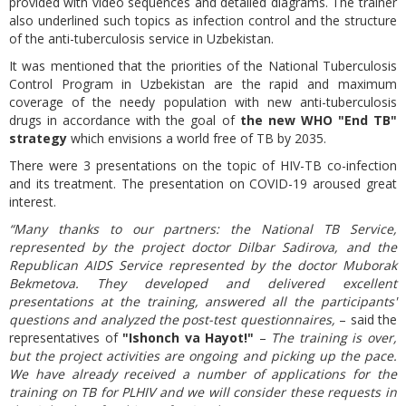
provided with video sequences and detailed diagrams. The trainer
also underlined such topics as infection control and the structure
of the anti-tuberculosis service in Uzbekistan.
It was mentioned that the priorities of the National Tuberculosis
Control Program in Uzbekistan are the rapid and maximum
coverage of the needy population with new anti-tuberculosis
drugs in accordance with the goal of
the new WHO "End TB"
strategy
which envisions a world free of TB by 2035.
There were 3 presentations on the topic of HIV-TB co-infection
and its treatment. The presentation on COVID-19 aroused great
interest.
“Many thanks to our partners: the National TB Service,
represented by the project doctor Dilbar Sadirova, and the
Republican AIDS Service represented by the doctor Muborak
Bekmetova. They developed and delivered excellent
presentations at the training, answered all the participants'
questions and analyzed the post-test questionnaires,
– said the
representatives of
"Ishonch va Hayot!"
–
The training is over,
but the project activities are ongoing and picking up the pace.
We have already received a number of applications for the
training on TB for PLHIV and we will consider these requests in