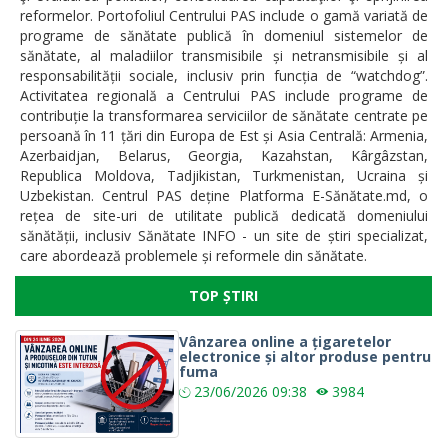
reformelor. Portofoliul Centrului PAS include o gamă variată de
programe de sănătate publică în domeniul sistemelor de
sănătate, al maladiilor transmisibile și netransmisibile și al
responsabilității sociale, inclusiv prin funcția de “watchdog”.
Activitatea regională a Centrului PAS include programe de
contribuție la transformarea serviciilor de sănătate centrate pe
persoană în 11 țări din Europa de Est și Asia Centrală: Armenia,
Azerbaidjan, Belarus, Georgia, Kazahstan, Kârgâzstan,
Republica Moldova, Tadjikistan, Turkmenistan, Ucraina și
Uzbekistan. Centrul PAS deține Platforma E-Sănătate.md, o
rețea de site-uri de utilitate publică dedicată domeniului
sănătății, inclusiv Sănătate INFO - un site de știri specializat,
care abordează problemele și reformele din sănătate.
TOP ȘTIRI
Vânzarea online a țigaretelor
electronice și altor produse pentru
fuma
23/06/2026
09:38
3984