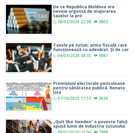
De ce Republica Moldova are
nevoie urgentă de majorarea
taxelor la pro
08/02/2026
22:39
3802
Taxele pe tutun: arma fiscală care
funcționează cu adevărat. Și de car
04/03/2026
08:35
3081
Promisiuni electorale periculoase
pentru sănătatea publică. Renato
Usa
07/10/2025
11:57
3030
„Quit like Sweden” o poveste falsă
spusă lumii de industria tutunului
08/02/2026
22:34
2998