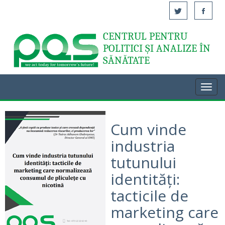
CENTRUL PENTRU
Acasă
POLITICI ȘI ANALIZE ÎN
SĂNĂTATE
Toggl
navig
Cum vinde
industria
tutunului
identități:
tacticile de
marketing care