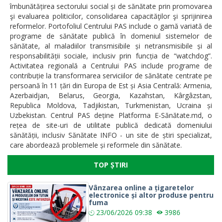
îmbunătățirea sectorului social și de sănătate prin promovarea
şi evaluarea politicilor, consolidarea capacităţilor şi sprijinirea
reformelor. Portofoliul Centrului PAS include o gamă variată de
programe de sănătate publică în domeniul sistemelor de
sănătate, al maladiilor transmisibile și netransmisibile și al
responsabilității sociale, inclusiv prin funcția de “watchdog”.
Activitatea regională a Centrului PAS include programe de
contribuție la transformarea serviciilor de sănătate centrate pe
persoană în 11 țări din Europa de Est și Asia Centrală: Armenia,
Azerbaidjan, Belarus, Georgia, Kazahstan, Kârgâzstan,
Republica Moldova, Tadjikistan, Turkmenistan, Ucraina și
Uzbekistan. Centrul PAS deține Platforma E-Sănătate.md, o
rețea de site-uri de utilitate publică dedicată domeniului
sănătății, inclusiv Sănătate INFO - un site de știri specializat,
care abordează problemele și reformele din sănătate.
TOP ȘTIRI
Vânzarea online a țigaretelor
electronice și altor produse pentru
fuma
23/06/2026
09:38
3986