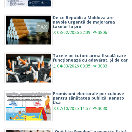
De ce Republica Moldova are
nevoie urgentă de majorarea
taxelor la pro
08/02/2026
22:39
3806
Taxele pe tutun: arma fiscală care
funcționează cu adevărat. Și de car
04/03/2026
08:35
3083
Promisiuni electorale periculoase
pentru sănătatea publică. Renato
Usa
07/10/2025
11:57
3030
„Quit like Sweden” o poveste falsă