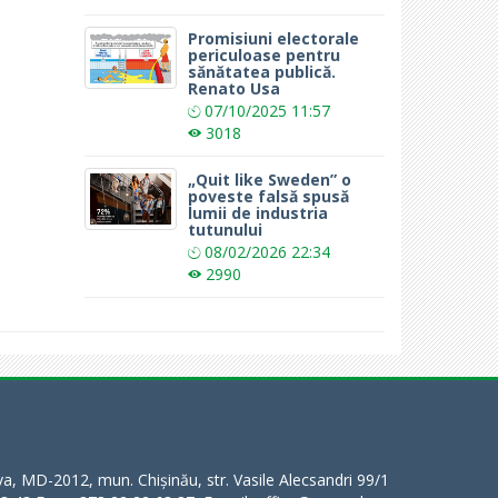
Promisiuni electorale
periculoase pentru
sănătatea publică.
Renato Usa
07/10/2025
11:57
3018
„Quit like Sweden” o
poveste falsă spusă
lumii de industria
tutunului
08/02/2026
22:34
2990
a, MD-2012, mun. Chișinău, str. Vasile Alecsandri 99/1