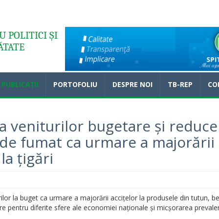
 POLITICI ȘI
ĂTATE
PUBLICAȚII
PORTOFOLIU
DESPRE NOI
TB-REP
CO
a veniturilor bugetare și reduce
 de fumat ca urmare a majorării
la țigări
lor la buget ca urmare a majorării accițelor la produsele din tutun, ben
e pentru diferite sfere ale economiei naționale și micșorarea prevale