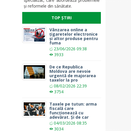
specializat, care abordează problemele
și reformele din sănătate.
TOP ȘTIRI
Vânzarea online a
țigaretelor electronice
și altor produse pentru
fuma
23/06/2026
09:38
3933
De ce Republica
Moldova are nevoie
urgentă de majorarea
taxelor la pro
08/02/2026
22:39
3754
Taxele pe tutun: arma
fiscală care
funcționează cu
adevărat. Și de car
04/03/2026
08:35
3034