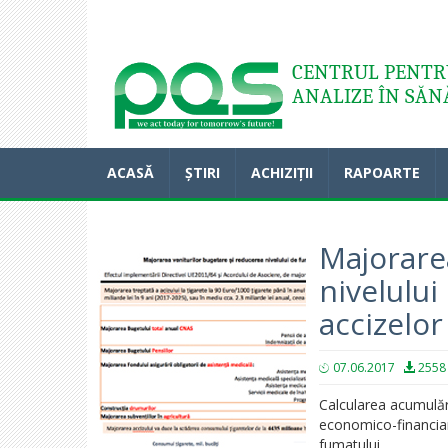
Acasă
CENTRUL PENTRU
ANALIZE ÎN SĂN
ACASĂ
ȘTIRI
ACHIZIȚII
RAPOARTE
Majorare
nivelului
accizelor 
07.06.2017
2558
Calcularea acumulări
economico-financiar
fumatului