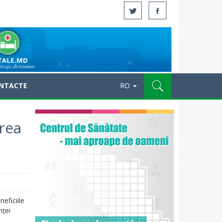
NTACTE
RO
rea
eficiile
nței