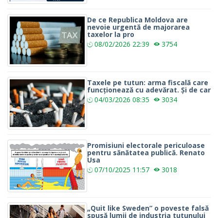
De ce Republica Moldova are
nevoie urgentă de majorarea
taxelor la pro
08/02/2026
22:39
3754
Taxele pe tutun: arma fiscală care
funcționează cu adevărat. Și de car
04/03/2026
08:35
3034
Promisiuni electorale periculoase
pentru sănătatea publică. Renato
Usa
07/10/2025
11:57
3018
„Quit like Sweden” o poveste falsă
spusă lumii de industria tutunului