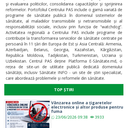
şi evaluarea politicilor, consolidarea capacităţilor şi sprijinirea
reformelor. Portofoliul Centrului PAS include o gamă variată de
programe de sănătate publică în domeniul sistemelor de
sănătate, al maladiilor transmisibile și netransmisibile și al
responsabilității sociale, inclusiv prin funcția de “watchdog”.
Activitatea regională a Centrului PAS include programe de
contribuție la transformarea serviciilor de sănătate centrate pe
persoană în 11 țări din Europa de Est și Asia Centrală: Armenia,
Azerbaidjan, Belarus, Georgia, Kazahstan, Kârgâzstan,
Republica Moldova, Tadjikistan, Turkmenistan, Ucraina și
Uzbekistan. Centrul PAS deține Platforma E-Sănătate.md, o
rețea de site-uri de utilitate publică dedicată domeniului
sănătății, inclusiv Sănătate INFO - un site de știri specializat,
care abordează problemele și reformele din sănătate.
TOP ȘTIRI
Vânzarea online a țigaretelor
electronice și altor produse pentru
fuma
23/06/2026
09:38
3933