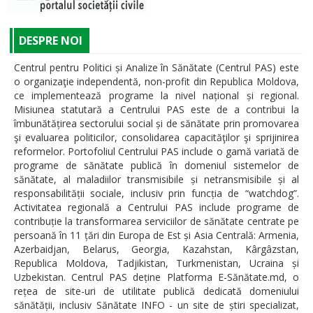
DESPRE NOI
Centrul pentru Politici și Analize în Sănătate (Centrul PAS) este
o organizaţie independentă, non-profit din Republica Moldova,
ce implementează programe la nivel național și regional.
Misiunea statutară a Centrului PAS este de a contribui la
îmbunătățirea sectorului social și de sănătate prin promovarea
şi evaluarea politicilor, consolidarea capacităţilor şi sprijinirea
reformelor. Portofoliul Centrului PAS include o gamă variată de
programe de sănătate publică în domeniul sistemelor de
sănătate, al maladiilor transmisibile și netransmisibile și al
responsabilității sociale, inclusiv prin funcția de “watchdog”.
Activitatea regională a Centrului PAS include programe de
contribuție la transformarea serviciilor de sănătate centrate pe
persoană în 11 țări din Europa de Est și Asia Centrală: Armenia,
Azerbaidjan, Belarus, Georgia, Kazahstan, Kârgâzstan,
Republica Moldova, Tadjikistan, Turkmenistan, Ucraina și
Uzbekistan. Centrul PAS deține Platforma E-Sănătate.md, o
rețea de site-uri de utilitate publică dedicată domeniului
sănătății, inclusiv Sănătate INFO - un site de știri specializat,