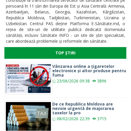
contribuție la transformarea serviciilor de sănătate centrate pe
persoană în 11 țări din Europa de Est și Asia Centrală: Armenia,
Azerbaidjan, Belarus, Georgia, Kazahstan, Kârgâzstan,
Republica Moldova, Tadjikistan, Turkmenistan, Ucraina și
Uzbekistan. Centrul PAS deține Platforma E-Sănătate.md, o
rețea de site-uri de utilitate publică dedicată domeniului
sănătății, inclusiv Sănătate INFO - un site de știri specializat,
care abordează problemele și reformele din sănătate.
TOP ȘTIRI
Vânzarea online a țigaretelor
electronice și altor produse pentru
fuma
23/06/2026
09:38
3896
De ce Republica Moldova are
nevoie urgentă de majorarea
taxelor la pro
08/02/2026
22:39
3715