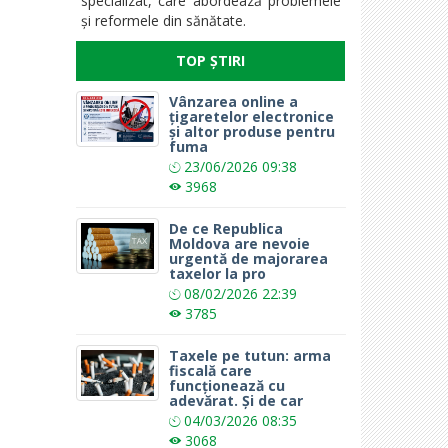
specializat, care abordează problemele
și reformele din sănătate.
TOP ȘTIRI
Vânzarea online a
țigaretelor electronice
și altor produse pentru
fuma
23/06/2026
09:38
3968
De ce Republica
Moldova are nevoie
urgentă de majorarea
taxelor la pro
08/02/2026
22:39
3785
Taxele pe tutun: arma
fiscală care
funcționează cu
adevărat. Și de car
04/03/2026
08:35
3068