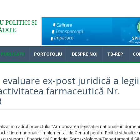
 POLITICI ȘI
ĂTATE
PUBLICAȚII
PORTOFOLIU
DESPRE NOI
TB-REP
CO
evaluare ex-post juridică a legii
 activitatea farmaceutică Nr.
3
alizat în cadrul proiectului ”Armonizarea legislației naționale în domeni
actici internaționale” implementat de Centrul pentru Politici și Analize 
) cu suportul financiar al Fundației Soros-Moldova/Departamentul Să