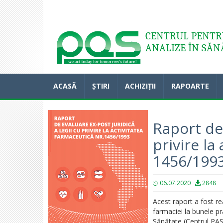
Acasă
CENTRUL PENTRU
ANALIZE ÎN SĂN
ACASĂ
ȘTIRI
ACHIZIȚII
RAPOARTE
Raport de 
privire la
1456/199
06.07.2020
2848
Acest raport a fost re
farmaciei la bunele pr
Sănătate (Centrul PAS