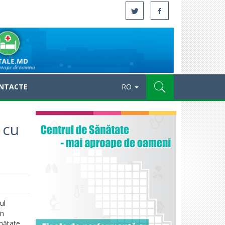
NTACTE
RO
 cu
ul
în
nătate