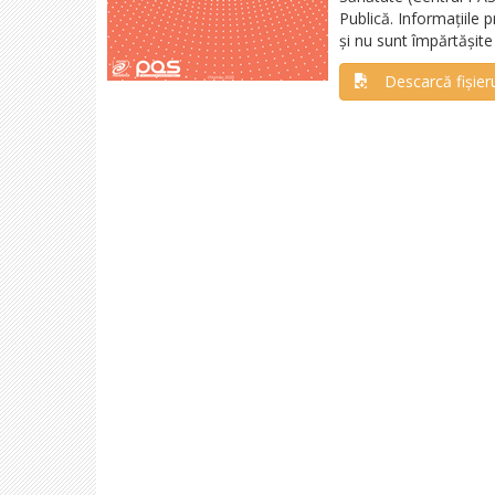
Publică. Informațiile 
și nu sunt împărtășit
Descarcă fișier