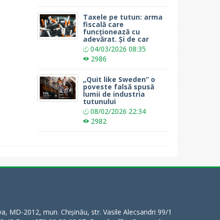
Taxele pe tutun: arma
fiscală care
funcționează cu
adevărat. Și de car
04/03/2026
08:35
2986
„Quit like Sweden” o
poveste falsă spusă
lumii de industria
tutunului
08/02/2026
22:34
2982
a, MD-2012, mun. Chișinău, str. Vasile Alecsandri 99/1