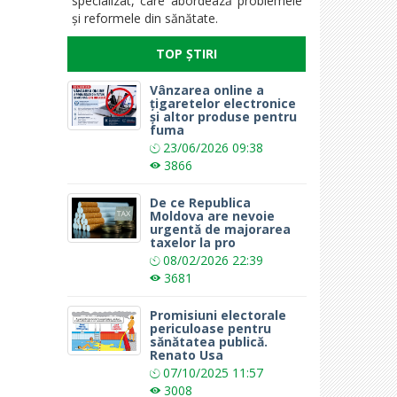
specializat, care abordează problemele
și reformele din sănătate.
TOP ȘTIRI
Vânzarea online a
țigaretelor electronice
și altor produse pentru
fuma
23/06/2026
09:38
3866
De ce Republica
Moldova are nevoie
urgentă de majorarea
taxelor la pro
08/02/2026
22:39
3681
Promisiuni electorale
periculoase pentru
sănătatea publică.
Renato Usa
07/10/2025
11:57
3008