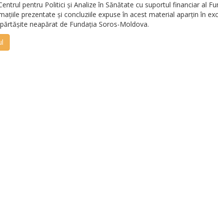
trul pentru Politici și Analize în Sănătate cu suportul financiar al Fu
țiile prezentate și concluziile expuse în acest material aparțin în exc
împărtășite neapărat de Fundația Soros-Moldova.
ul