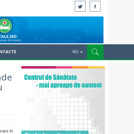
NTACTE
RO
nde
u
nare în