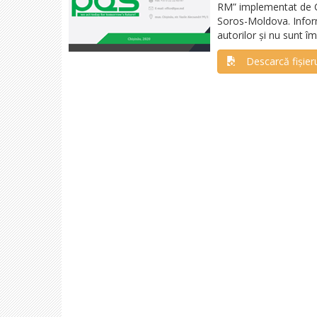
RM” implementat de Cen
Soros-Moldova. Informa
autorilor și nu sunt 
Descarcă fișier