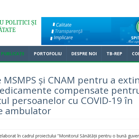
 POLITICI ȘI
ĂTATE
PUBLICAȚII
PORTOFOLIU
DESPRE NOI
TB-REP
CO
e MSMPS și CNAM pentru a exti
 medicamente compensate pentr
ul persoanelor cu COVID-19 în
de ambulator
elaborat în cadrul proiectului ”Monitorul Sănătății pentru o bună guver