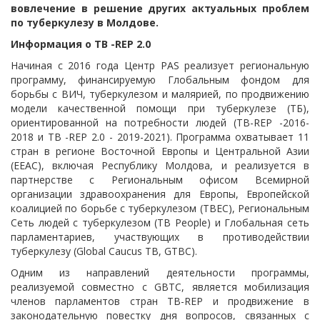
вовлечение в решение других актуальных проблем
по туберкулезу в Молдове.
Информация о TB -REP 2.0
Начиная с 2016 года Центр PAS реализует региональную
программу, финансируемую Глобальным фондом для
борьбы с ВИЧ, туберкулезом и малярией, по продвижению
модели качественной помощи при туберкулезе (ТБ),
ориентированной на потребности людей (TB-REP -2016-
2018 и TB -REP 2.0 - 2019-2021). Программа охватывает 11
стран в регионе Восточной Европы и Центральной Азии
(EEAC), включая Республику Молдова, и реализуется в
партнерстве с Региональным офисом Всемирной
организации здравоохранения для Европы, Европейской
коалицией по борьбе с туберкулезом (TBEC), Региональным
Сеть людей с туберкулезом (TB People) и Глобальная сеть
парламентариев, участвующих в противодействии
туберкулезу (Global Caucus TB, GTBC).
Одним из направлений деятельности программы,
реализуемой совместно с GBTC, является мобилизация
членов парламентов стран TB-REP и продвижение в
законодательную повестку дня вопросов, связанных с