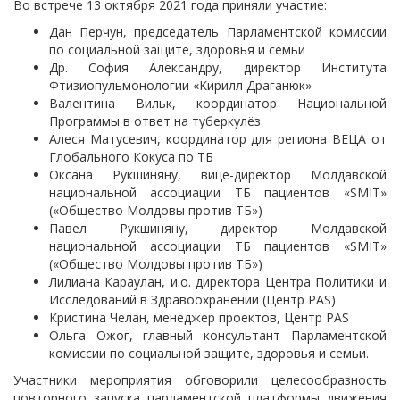
Во встрече 13 октября 2021 года приняли участие:
Дан Перчун, председатель Парламентской комиссии
по социальной защите, здоровья и семьи
Др. София Александру, директор Института
Фтизиопульмонологии «Кирилл Драганюк»
Валентина Вильк, координатор Национальной
Программы в ответ на туберкулёз
Алеся Матусевич, координатор для региона ВЕЦА от
Глобального Кокуса по ТБ
Оксана Рукшиняну, вице-директор Молдавской
национальной ассоциации ТБ пациентов «SMIT»
(«Общество Молдовы против ТБ»)
Павел Рукшиняну, директор Молдавской
национальной ассоциации ТБ пациентов «SMIT»
(«Общество Молдовы против ТБ»)
Лилиана Караулан, и.о. директора Центра Политики и
Исследований в Здравоохранении (Центр PAS)
Кристина Челан, менеджер проектов, Центр PAS
Ольга Ожог, главный консультант Парламентской
комиссии по социальной защите, здоровья и семьи.
Участники мероприятия обговорили целесообразность
повторного запуска парламентской платформы движения