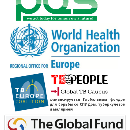
финансируется Глобальным фондом
для борьбы со СПИДом, туберкулёзом
и малярией