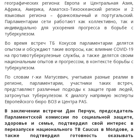
географических региона: Европа и Центральная Азия,
Африка, Америка, Азиатско-Тихоокеанский регион и 2
языковых региона – франкоязычный и португальский.
Парламентарии сети работают как коллективно, так и
индивидуально для ускорения прогресса в борьбе с
туберкулезом.
Во время встреч ТБ Кокусов парламентарии делятся
опытом и обсуждают такие вопросы, как: влияние COVID-19
на противотуберкулезные службы, а также делятся своим
национальным опытов и прогрессом, в контексте борьбы с
туберкулезом.
По словам г-жи Матусевич, учитывая разные реалии в
регионе, парламентарии, участники таких встреч,
представляют различные подходы к защите прав людей,
затронутых туберкулезом. К диалогу напрямую эксперты
Европейского бюро ВОЗ и Центра PAS.
В заключении встречи
Дан Перчун, председатель
Парламентской комиссии по социальной защите,
здоровье и семье, подтвердил свой интерес в
перезапуске национального TB Caucus в Молдове, а
также подтвердил готовность оказывать