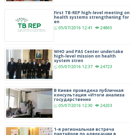
First TB-REP high-level meeting on
health systems strengthening for
en
05/07/2016
12:41
24865
WHO and PAS Center undertake
high-level mission on health
system stren
05/07/2016
12:37
24723
В Киеве проведена публичная
консультация «Итоги анализа
государственно
05/07/2016
12:30
24203
1-я региональная встреча
партнёров по адвокации в