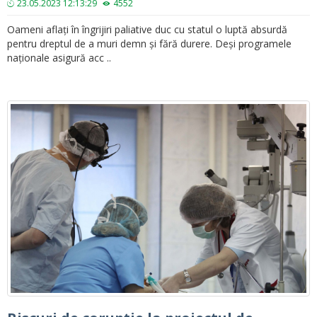
23.05.2023 12:13:29
4552
Oameni aflați în îngrijiri paliative duc cu statul o luptă absurdă
pentru dreptul de a muri demn și fără durere. Deși programele
naționale asigură acc ..