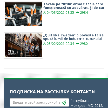
Taxele pe tutun: arma fiscală care
funcționează cu adevărat. Și de car
04/03/2026
08:35
2984
„Quit like Sweden” o poveste falsă
spusă lumii de industria tutunului
08/02/2026
22:34
2980
ПОДПИСКА НА РАССЫЛКУ
КОНТАКТЫ
Республика
Молдова, MD-2012,