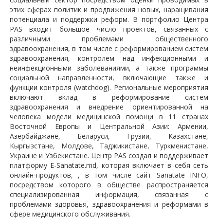
этих сферах политик и продвижения новых, наращивания
потенциала и поддержки реформ. В портфолио Центра
PAS входит большое число проектов, связанных с
различными проблемами общественного
здравоохранения, в том числе с реформированием систем
здравоохранения, контролем над инфекционными и
неинфекционными заболеваниями, а также программы
социальной направленности, включающие также и
функции контроля (watchdog). Региональные мероприятия
включают вклад в реформирование систем
здравоохранения и внедрение ориентированной на
человека модели медицинской помощи в 11 странах
Восточной Европы и Центральной Азии: Армении,
Азербайджане, Беларуси, Грузии, Казахстане,
Кыргызстане, Молдове, Таджикистане, Туркменистане,
Украине и Узбекистане. Центр PAS создал и поддерживает
платформу E-Sanatate.md, которая включает в себя сеть
онлайн-продуктов, , в том числе сайт Sanatate INFO,
посредством которого в обществе распространяется
специализированная информация, связанная с
проблемами здоровья, здравоохранения и реформами в
сфере медицинского обслуживания.