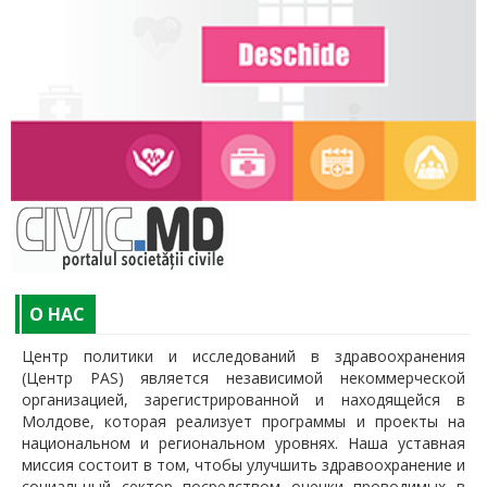
O НАС
Центр политики и исследований в здравоохранения
(Центр PAS) является независимой некоммерческой
организацией, зарегистрированной и находящейся в
Молдове, которая реализует программы и проекты на
национальном и региональном уровнях. Наша уставная
миссия состоит в том, чтобы улучшить здравоохранение и
социальный сектор посредством оценки проводимых в