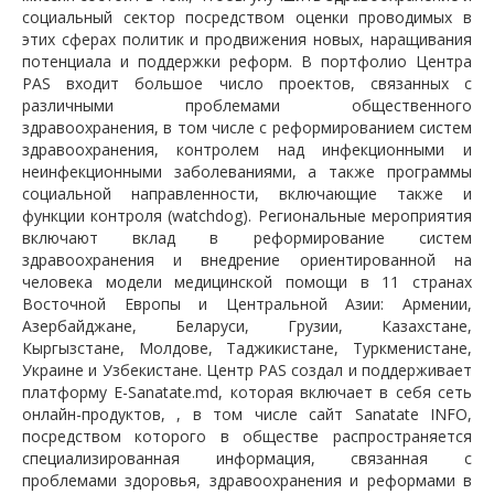
социальный сектор посредством оценки проводимых в
этих сферах политик и продвижения новых, наращивания
потенциала и поддержки реформ. В портфолио Центра
PAS входит большое число проектов, связанных с
различными проблемами общественного
здравоохранения, в том числе с реформированием систем
здравоохранения, контролем над инфекционными и
неинфекционными заболеваниями, а также программы
социальной направленности, включающие также и
функции контроля (watchdog). Региональные мероприятия
включают вклад в реформирование систем
здравоохранения и внедрение ориентированной на
человека модели медицинской помощи в 11 странах
Восточной Европы и Центральной Азии: Армении,
Азербайджане, Беларуси, Грузии, Казахстане,
Кыргызстане, Молдове, Таджикистане, Туркменистане,
Украине и Узбекистане. Центр PAS создал и поддерживает
платформу E-Sanatate.md, которая включает в себя сеть
онлайн-продуктов, , в том числе сайт Sanatate INFO,
посредством которого в обществе распространяется
специализированная информация, связанная с
проблемами здоровья, здравоохранения и реформами в