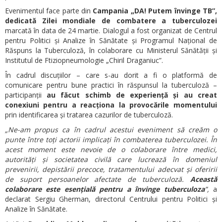
Evenimentul face parte din
Campania „DA! Putem învinge TB”,
dedicată Zilei mondiale de combatere a tuberculozei
marcată în data de 24 martie. Dialogul a fost organizat de Centrul
pentru Politici și Analize în Sănătate și Programul Național de
Răspuns la Tuberculoză, în colaborare cu Ministerul Sănătății și
Institutul de Ftiziopneumologie „Chiril Draganiuc”.
În cadrul discuțiilor – care s-au dorit a fi o platformă de
comunicare pentru bune practici în răspunsul la tuberculoză –
participanții
au făcut schimb de experiență și au creat
conexiuni pentru a reacționa la provocările momentului
prin identificarea și tratarea cazurilor de tuberculoză.
„Ne-am propus ca în cadrul acestui eveniment să creăm o
punte între toți actorii implicați în combaterea tuberculozei. În
acest moment este nevoie de o colaborare între medici,
autorități și societatea civilă care lucrează în domeniul
prevenirii, depistării precoce, tratamentului adecvat și oferirii
de suport persoanelor afectate de tuberculoză.
Această
colaborare este esențială pentru a învinge tuberculoza
”,
a
declarat Sergiu Gherman, directorul Centrului pentru Politici și
Analize în Sănătate.