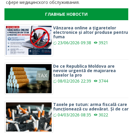
сфере медицинского обслуживания.
ГЛАВНЫЕ НОВОСТИ
Vânzarea online a țigaretelor
electronice și altor produse pentru
fuma
23/06/2026
09:38
3921
De ce Republica Moldova are
nevoie urgentă de majorarea
taxelor la pro
08/02/2026
22:39
3744
Taxele pe tutun: arma fiscală care
funcționează cu adevărat. Și de car
04/03/2026
08:35
3022