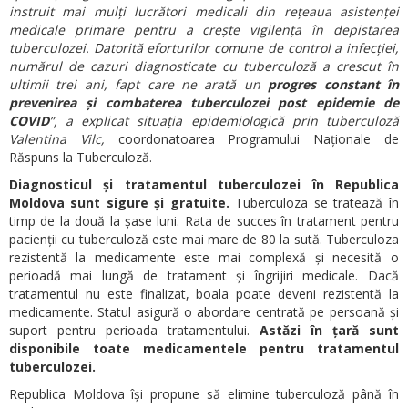
instruit mai mulți lucrători medicali din rețeaua asistenței
medicale primare pentru a crește vigilența în depistarea
tuberculozei. Datorită eforturilor comune de control a infecției,
numărul de cazuri diagnosticate cu tuberculoză a crescut în
ultimii trei ani, fapt care ne arată un
progres constant în
prevenirea și combaterea tuberculozei post epidemie de
COVID
”, a explicat situația epidemiologică prin tuberculoză
Valentina Vilc,
coordonatoarea Programului Naționale de
Răspuns la Tuberculoză.
Diagnosticul și tratamentul tuberculozei în Republica
Moldova sunt sigure și gratuite.
Tuberculoza se tratează în
timp de la două la șase luni. Rata de succes în tratament pentru
pacienții cu tuberculoză este mai mare de 80 la sută. Tuberculoza
rezistentă la medicamente este mai complexă și necesită o
perioadă mai lungă de tratament și îngrijiri medicale. Dacă
tratamentul nu este finalizat, boala poate deveni rezistentă la
medicamente. Statul asigură o abordare centrată pe persoană și
suport pentru perioada tratamentului.
Astăzi în țară sunt
disponibile toate medicamentele pentru tratamentul
tuberculozei.
Republica Moldova își propune să elimine tuberculoză până în