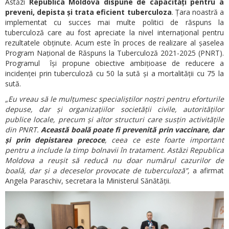
Astăzi
Republica Moldova dispune de capacități pentru a
preveni, depista și trata eficient tuberculoza
. Țara noastră a
implementat cu succes mai multe politici de răspuns la
tuberculoză care au fost apreciate la nivel internațional pentru
rezultatele obținute. Acum este în proces de realizare al șaselea
Program Național de Răspuns la Tuberculoză 2021-2025 (PNRT).
Programul își propune obiective ambițioase de reducere a
incidenței prin tuberculoză cu 50 la sută și a mortalității cu 75 la
sută.
„Eu vreau să le mulțumesc specialiștilor noștri pentru eforturile
depuse, dar și organizațiilor societății civile, autorităților
publice locale, precum și altor structuri care susțin activitățile
din PNRT.
Această boală poate fi prevenită prin vaccinare, dar
și prin depistarea precoce
, ceea ce este foarte important
pentru a include la timp bolnavii în tratament. Astăzi Republica
Moldova a reușit să reducă nu doar numărul cazurilor de
boală, dar și a deceselor provocate de tuberculoză”,
a afirmat
Angela Paraschiv, secretara la Ministerul Sănătății.