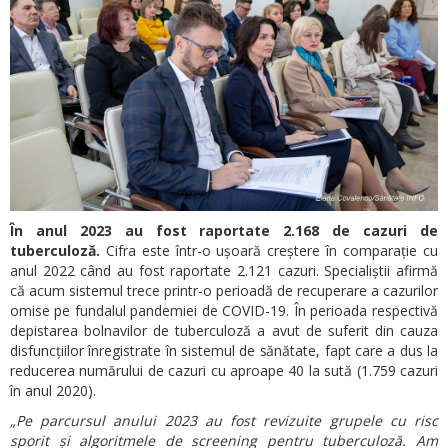
În anul 2023 au fost raportate 2.168 de cazuri de
tuberculoză.
Cifra este într-o ușoară creștere în comparație cu
anul 2022 când au fost raportate 2.121 cazuri. Specialiștii afirmă
că acum sistemul trece printr-o perioadă de recuperare a cazurilor
omise pe fundalul pandemiei de COVID-19. În perioada respectivă
depistarea bolnavilor de tuberculoză a avut de suferit din cauza
disfuncțiilor înregistrate în sistemul de sănătate, fapt care a dus la
reducerea numărului de cazuri cu aproape 40 la sută (1.759 cazuri
în anul 2020).
„Pe parcursul anului 2023 au fost revizuite grupele cu risc
sporit și algoritmele de screening pentru tuberculoză. Am